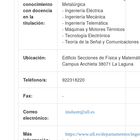
conocimiento
Metalúrgica
con docencia
- Ingeniería Eléctrica
en la
- Ingeniería Mecánica
titulación:
- Ingeniería Telemática
- Máquinas y Motores Térmicos
- Tecnología Electrónica
- Teoría de la Señal y Comunicaciones
Ubicación:
Edificio Secciones de Física y Matemát
Campus Anchieta 38071 La Laguna
Teléfono/s:
922318220
Fax:
-
Correo
iindustr@ull.es
electrónico:
Más
https://www.ull.es/departamentos/inge