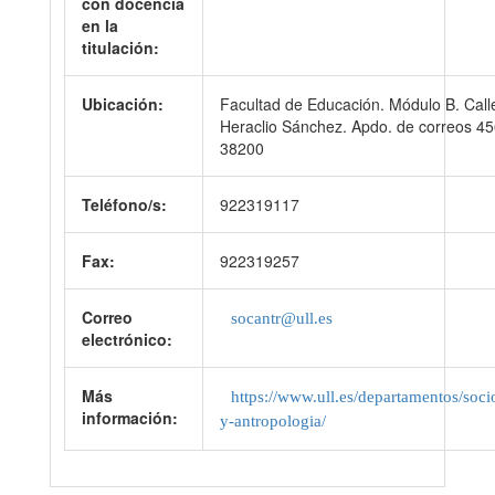
con docencia
en la
titulación:
Ubicación:
Facultad de Educación. Módulo B. Call
Heraclio Sánchez. Apdo. de correos 4
38200
Teléfono/s:
922319117
Fax:
922319257
Correo
socantr@ull.es
electrónico:
Más
https://www.ull.es/departamentos/soci
información:
y-antropologia/