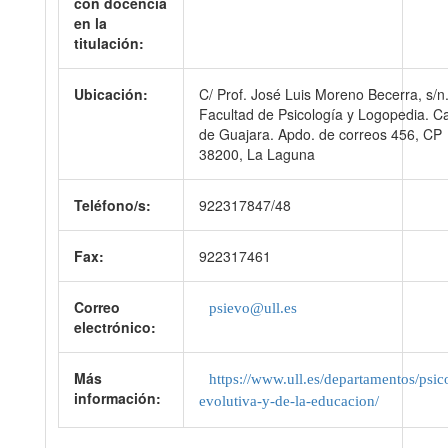
con docencia
en la
titulación:
Ubicación:
C/ Prof. José Luis Moreno Becerra, s/n
Facultad de Psicología y Logopedia. 
de Guajara. Apdo. de correos 456, CP
38200, La Laguna
Teléfono/s:
922317847/48
Fax:
922317461
Correo
psievo@ull.es
electrónico:
Más
https://www.ull.es/departamentos/psic
información:
evolutiva-y-de-la-educacion/