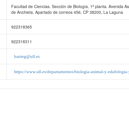
Facultad de Ciencias. Sección de Biología, 1ª planta. Avenida A
de Anchieta. Apartado de correos 456, CP 38200, La Laguna
922318365
922318311
banieg@ull.es
https://www.ull.es/departamentos/biologia-animal-y-edafologia-