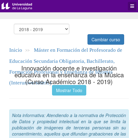
Desp
men
de
aplic
Cambiar curso
Inicio
Máster en Formación del Profesorado de
>>
Educación Secundaria Obligatoria, Bachillerato,
Innovación docente e investigación
Formación Profesional y Enseñanza de Idiomas
educativa en la enseñanza de la Música
(Curso Académico 2018 - 2019)
(Interuniversitario)
Mostrar Todo
Nota informativa: Atendiendo a la normativa de Protección
de Datos y propiedad intelectual en la que se limita la
publicación de imágenes de terceras personas sin su
consentimiento, aquellos que difundan grabaciones de las