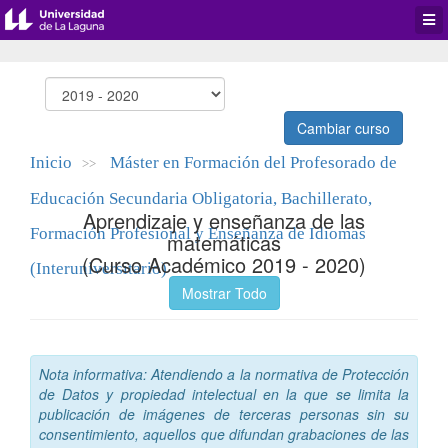
Desp
men
de
aplic
Cambiar curso
Inicio
Máster en Formación del Profesorado de
>>
Educación Secundaria Obligatoria, Bachillerato,
Aprendizaje y enseñanza de las
Formación Profesional y Enseñanza de Idiomas
matemáticas
(Curso Académico 2019 - 2020)
(Interuniversitario)
Mostrar Todo
Nota informativa: Atendiendo a la normativa de Protección
de Datos y propiedad intelectual en la que se limita la
publicación de imágenes de terceras personas sin su
consentimiento, aquellos que difundan grabaciones de las