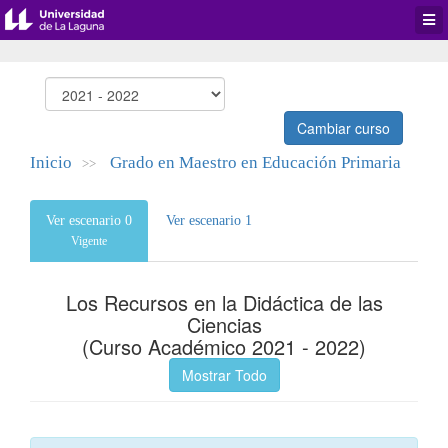
Desp
men
de
aplic
Cambiar curso
Inicio
Grado en Maestro en Educación Primaria
>>
Ver escenario 0
Ver escenario 1
Vigente
Los Recursos en la Didáctica de las
Ciencias
(Curso Académico 2021 - 2022)
Mostrar Todo