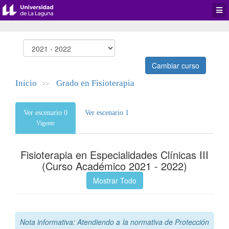
Desp
men
de
aplic
Cambiar curso
Inicio
Grado en Fisioterapia
>>
Ver escenario 0
Ver escenario 1
Vigente
Fisioterapia en Especialidades Clínicas III
(Curso Académico 2021 - 2022)
Mostrar Todo
Nota informativa: Atendiendo a la normativa de Protección