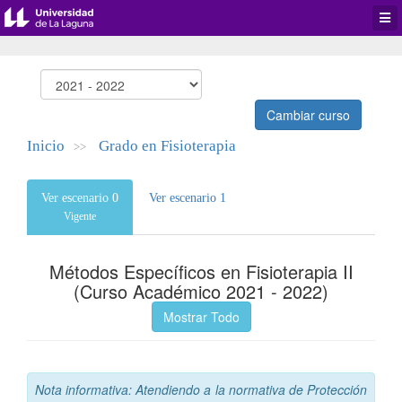
Desp
men
de
aplic
Cambiar curso
Inicio
Grado en Fisioterapia
>>
Ver escenario 0
Ver escenario 1
Vigente
Métodos Específicos en Fisioterapia II
(Curso Académico 2021 - 2022)
Mostrar Todo
Nota informativa: Atendiendo a la normativa de Protección