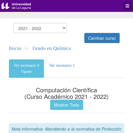
Desp
men
de
aplic
Cambiar curso
Inicio
Grado en Química
>>
Ver escenario 0
Ver escenario 1
Vigente
Computación Científica
(Curso Académico 2021 - 2022)
Mostrar Todo
Nota informativa: Atendiendo a la normativa de Protección