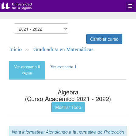
Desp
men
de
aplic
Cambiar curso
Inicio
Graduado/a en Matemáticas
>>
Ver escenario 0
Ver escenario 1
Vigente
Álgebra
(Curso Académico 2021 - 2022)
Mostrar Todo
Nota informativa: Atendiendo a la normativa de Protección