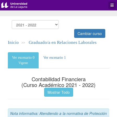
Desp
men
de
aplic
Cambiar curso
Inicio
Graduado/a en Relaciones Laborales
>>
Ver escenario 0
Ver escenario 1
Vigente
Contabilidad Financiera
(Curso Académico 2021 - 2022)
Mostrar Todo
Nota informativa: Atendiendo a la normativa de Protección