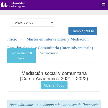
Desp
men
de
aplic
Cambiar curso
Inicio
Máster en Intervención y Mediación
>>
Familiar, Social y Comunitaria (Interuniversitario)
Ver escenario 0
Ver escenario 1
Vigente
Mediación social y comunitaria
(Curso Académico 2021 - 2022)
Mostrar Todo
Nota informativa: Atendiendo a la normativa de Protección