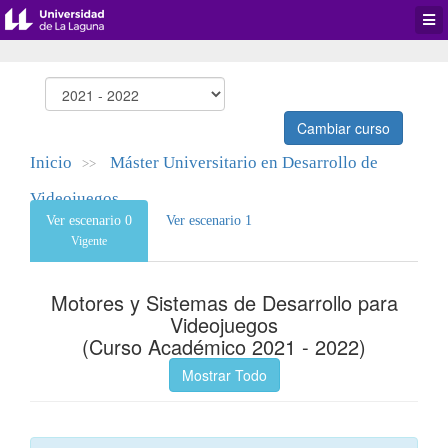
Desp
men
de
aplic
Cambiar curso
Inicio
Máster Universitario en Desarrollo de
>>
Videojuegos
Ver escenario 0
Ver escenario 1
Vigente
Motores y Sistemas de Desarrollo para
Videojuegos
(Curso Académico 2021 - 2022)
Mostrar Todo