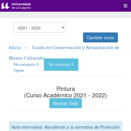
Desp
men
de
aplic
Cambiar curso
Inicio
Grado en Conservación y Restauración de
>>
Bienes Culturales
Ver escenario 0
Ver escenario 1
Vigente
Pintura
(Curso Académico 2021 - 2022)
Mostrar Todo
Nota informativa: Atendiendo a la normativa de Protección