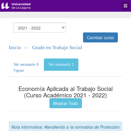
Desp
men
de
aplic
Cambiar curso
Inicio
Grado en Trabajo Social
>>
Ver escenario 0
Ver escenario 1
Vigente
Economía Aplicada al Trabajo Social
(Curso Académico 2021 - 2022)
Mostrar Todo
Nota informativa: Atendiendo a la normativa de Protección