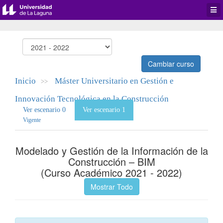
Desp
men
de
aplic
Cambiar curso
Inicio
Máster Universitario en Gestión e
>>
Innovación Tecnológica en la Construcción
Ver escenario 0
Ver escenario 1
Vigente
Modelado y Gestión de la Información de la
Construcción – BIM
(Curso Académico 2021 - 2022)
Mostrar Todo