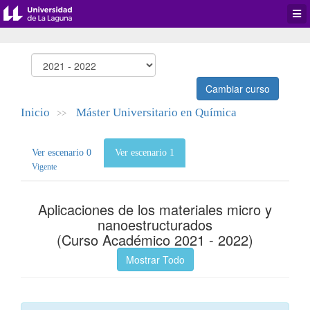
Desp
men
de
aplic
Cambiar curso
Inicio
Máster Universitario en Química
>>
Ver escenario 0
Ver escenario 1
Vigente
Aplicaciones de los materiales micro y
nanoestructurados
(Curso Académico 2021 - 2022)
Mostrar Todo