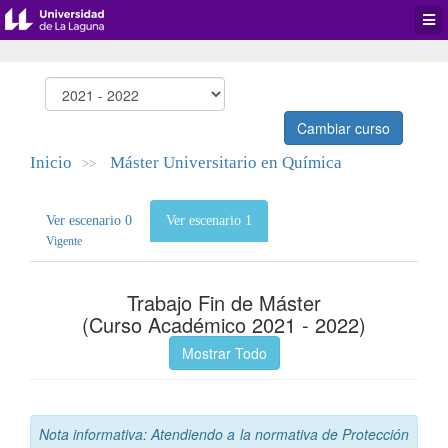
Desp
men
de
aplic
Cambiar curso
Inicio
Máster Universitario en Química
>>
Ver escenario 0
Ver escenario 1
Vigente
Trabajo Fin de Máster
(Curso Académico 2021 - 2022)
Mostrar Todo
Nota informativa: Atendiendo a la normativa de Protección