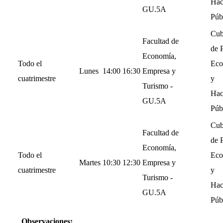
Hac
GU.5A
Púb
Cub
Facultad de
de P
Economía,
Todo el
Eco
Lunes
14:00
16:30
Empresa y
cuatrimestre
y
Turismo -
Hac
GU.5A
Púb
Cub
Facultad de
de P
Economía,
Todo el
Eco
Martes
10:30
12:30
Empresa y
cuatrimestre
y
Turismo -
Hac
GU.5A
Púb
Observaciones: