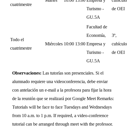
Martes
10:00
13:00
Empresa y
cubículo
cuatrimestre
Turismo -
de OEI
GU.5A
Facultad de
Economía,
3º,
Todo el
Miércoles
10:00
13:00
Empresa y
cubículo
cuatrimestre
Turismo -
de OEI
GU.5A
Observaciones:
Las tutorías son presenciales. Si el
alumnado requiere una videoconferencia, debe enviar
con antelación un e-mail a la profesora para fijar la hora
de la reunión que se realizará por Google Meet Remarks:
Tutorials will be face to face Tuesdays and Wednesdays
from 10 a.m. to 1 p.m. If required, a video-conference
tutorial can be arranged through meet with the professor.