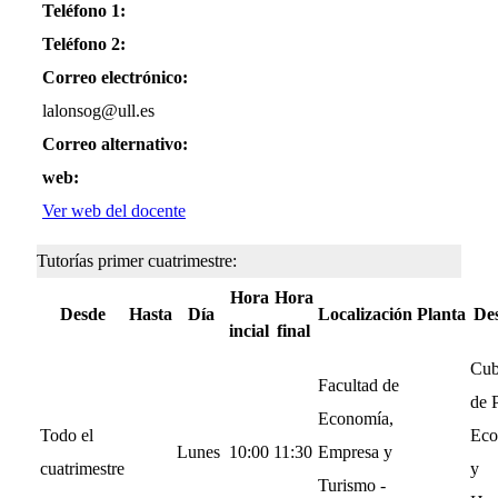
Teléfono 1:
Teléfono 2:
Correo electrónico:
lalonsog@ull.es
Correo alternativo:
web:
Ver web del docente
Tutorías primer cuatrimestre:
Hora
Hora
Desde
Hasta
Día
Localización
Planta
De
incial
final
Cub
Facultad de
de P
Economía,
Todo el
Eco
Lunes
10:00
11:30
Empresa y
cuatrimestre
y
Turismo -