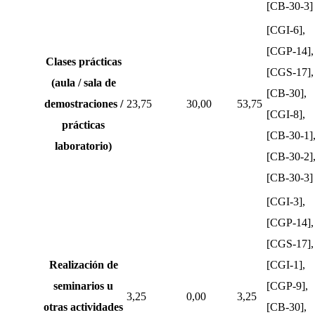
[CB-30-3]
[CGI-6],
[CGP-14],
Clases prácticas
[CGS-17],
(aula / sala de
[CB-30],
demostraciones /
23,75
30,00
53,75
[CGI-8],
prácticas
[CB-30-1]
laboratorio)
[CB-30-2]
[CB-30-3]
[CGI-3],
[CGP-14],
[CGS-17],
Realización de
[CGI-1],
seminarios u
[CGP-9],
3,25
0,00
3,25
otras actividades
[CB-30],