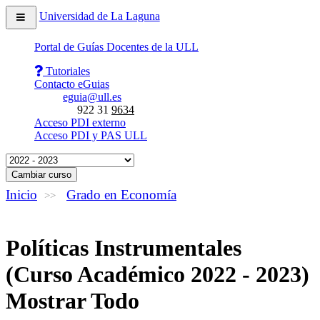
Desplegar
Universidad de La Laguna
menú
de
aplicación
Portal de Guías Docentes de la ULL
Tutoriales
Contacto eGuias
eguia@ull.es
922 31
9634
Acceso PDI externo
Acceso PDI y PAS ULL
Cambiar curso
Inicio
Grado en Economía
>>
Políticas Instrumentales
(Curso Académico 2022 - 2023)
Mostrar Todo