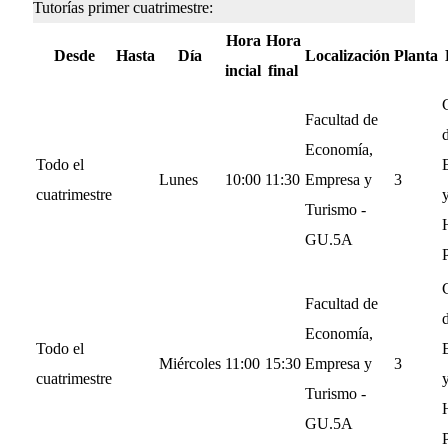
Tutorías primer cuatrimestre:
Hora
Hora
Desde
Hasta
Día
Localización
Planta
incial
final
Facultad de
d
Economía,
Todo el
Lunes
10:00
11:30
Empresa y
3
cuatrimestre
Turismo -
GU.5A
Facultad de
d
Economía,
Todo el
Miércoles
11:00
15:30
Empresa y
3
cuatrimestre
Turismo -
GU.5A