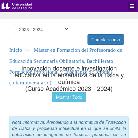
Desp
men
de
aplic
Cambiar curso
Inicio
Máster en Formación del Profesorado de
>>
Educación Secundaria Obligatoria, Bachillerato,
Innovación docente e investigación
Formación Profesional y Enseñanza de Idiomas
educativa en la enseñanza de la física y
química
(Interuniversitario)
(Curso Académico 2023 - 2024)
Mostrar Todo
Nota informativa: Atendiendo a la normativa de Protección
de Datos y propiedad intelectual en la que se limita la
publicación de imágenes de terceras personas sin su