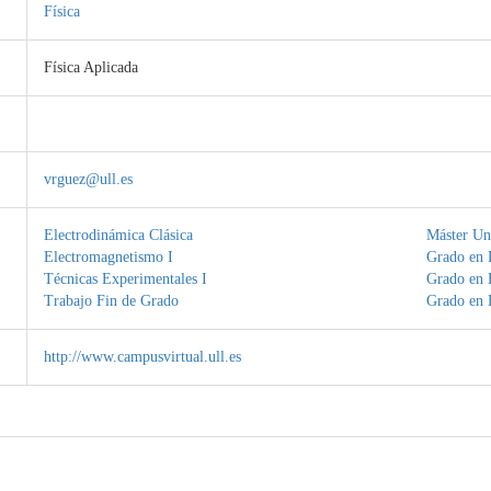
Física
Física Aplicada
vrguez@ull.es
Electrodinámica Clásica
Máster Uni
Electromagnetismo I
Grado en F
Técnicas Experimentales I
Grado en F
Trabajo Fin de Grado
Grado en F
http://www.campusvirtual.ull.es