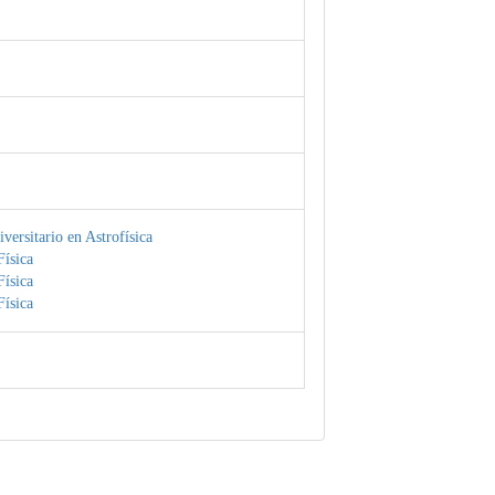
versitario en Astrofísica
ísica
ísica
ísica