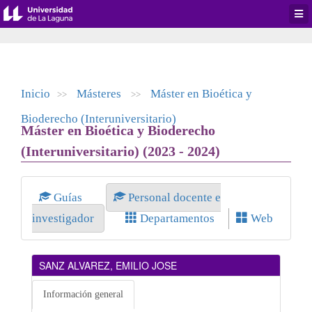
Desp
men
de
aplic
Inicio
Másteres
Máster en Bioética y
>>
>>
Bioderecho (Interuniversitario)
Máster en Bioética y Bioderecho
(Interuniversitario) (2023 - 2024)
Guías
Personal docente e
investigador
Departamentos
Web
SANZ ALVAREZ, EMILIO JOSE
Información general