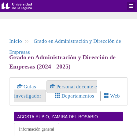
Desp
men
de
aplic
Inicio
Grado en Administración y Dirección de
>>
Empresas
Grado en Administración y Dirección de
Empresas (2024 - 2025)
Guías
Personal docente e
investigador
Departamentos
Web
ACOSTA RUBIO, ZAMIRA DEL ROSARIO
Información general