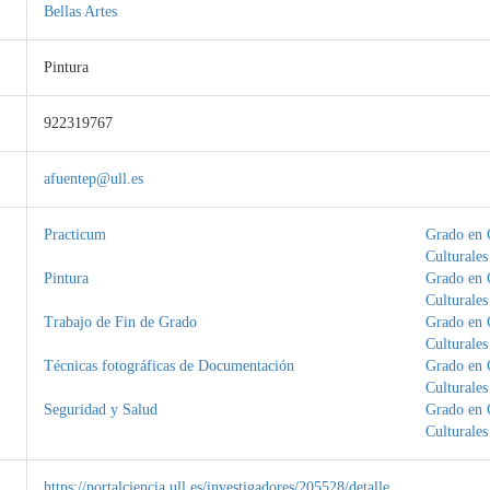
Bellas Artes
Pintura
922319767
afuentep@ull.es
Practicum
Grado en 
Culturales
Pintura
Grado en 
Culturales
Trabajo de Fin de Grado
Grado en 
Culturales
Técnicas fotográficas de Documentación
Grado en 
Culturales
Seguridad y Salud
Grado en 
Culturales
https://portalciencia.ull.es/investigadores/205528/detalle