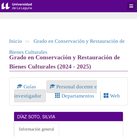
Desp
men
de
aplic
Inicio
Grado en Conservación y Restauración de
>>
Bienes Culturales
Grado en Conservación y Restauración de
Bienes Culturales (2024 - 2025)
Guías
Personal docente e
investigador
Departamentos
Web
DÍAZ SOTO, SILVIA
Información general