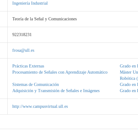
Ingeniería Industrial
Teoría de la Señal y Comunicaciones
922318231
frosa@ull.es
Prácticas Externas
Grado en I
Procesamiento de Señales con Aprendizaje Automático
Máster Uni
Robótica (
Sistemas de Comunicación
Grado en I
Adquisición y Transmisión de Señales e Imágenes
Grado en F
http://www.campusvirtual.ull.es