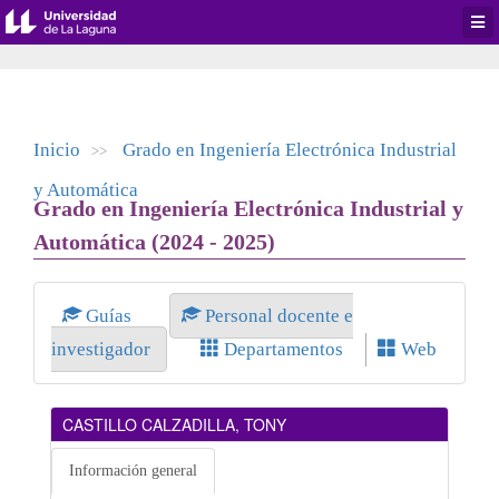
Desp
men
de
aplic
Inicio
Grado en Ingeniería Electrónica Industrial
>>
y Automática
Grado en Ingeniería Electrónica Industrial y
Automática (2024 - 2025)
Guías
Personal docente e
investigador
Departamentos
Web
CASTILLO CALZADILLA, TONY
Información general