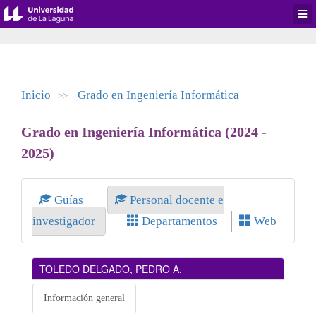
Desp
men
de
aplic
Inicio
Grado en Ingeniería Informática
>>
Grado en Ingeniería Informática (2024 -
2025)
Guías
Personal docente e
investigador
Departamentos
Web
TOLEDO DELGADO, PEDRO A.
Información general