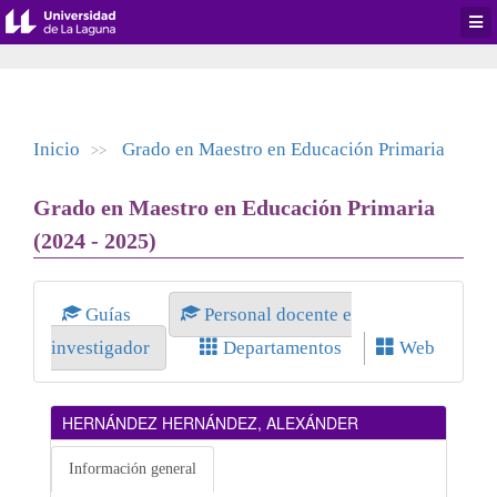
Desp
men
de
aplic
Inicio
Grado en Maestro en Educación Primaria
>>
Grado en Maestro en Educación Primaria
(2024 - 2025)
Guías
Personal docente e
investigador
Departamentos
Web
HERNÁNDEZ HERNÁNDEZ, ALEXÁNDER
Información general