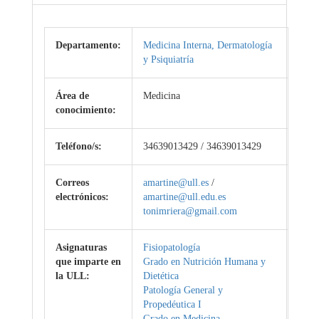
Departamento:
Medicina Interna, Dermatología
y Psiquiatría
Área de
Medicina
conocimiento:
Teléfono/s:
34639013429 / 34639013429
Correos
amartine@ull.es
/
electrónicos:
amartine@ull.edu.es
tonimriera@gmail.com
Asignaturas
Fisiopatología
que imparte en
Grado en Nutrición Humana y
la ULL:
Dietética
Patología General y
Propedéutica I
Grado en Medicina