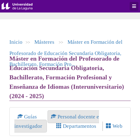
Desp
men
de
aplic
Inicio
Másteres
Máster en Formación del
>>
>>
Profesorado de Educación Secundaria Obligatoria,
Máster en Formación del Profesorado de
Bachillerato, Formación Pro...
Educación Secundaria Obligatoria,
Bachillerato, Formación Profesional y
Enseñanza de Idiomas (Interuniversitario)
(2024 - 2025)
Guías
Personal docente e
investigador
Departamentos
Web