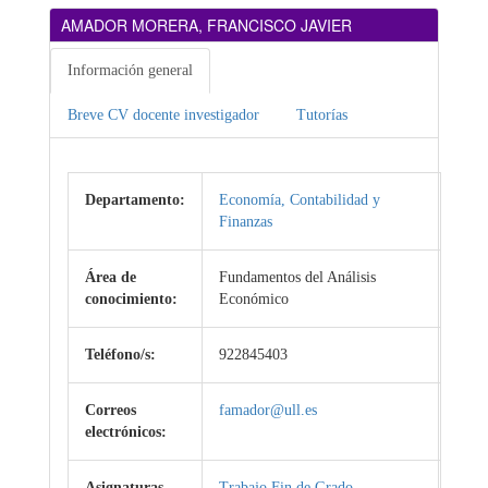
AMADOR MORERA, FRANCISCO JAVIER
Información general
Breve CV docente investigador
Tutorías
Departamento:
Economía, Contabilidad y
Finanzas
Área de
Fundamentos del Análisis
conocimiento:
Económico
Teléfono/s:
922845403
Correos
famador@ull.es
electrónicos:
Asignaturas
Trabajo Fin de Grado