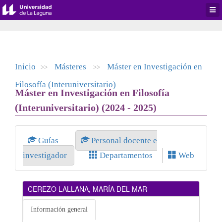
Desp
men
de
aplic
Inicio
Másteres
Máster en Investigación en
>>
>>
Filosofía (Interuniversitario)
Máster en Investigación en Filosofía
(Interuniversitario) (2024 - 2025)
Guías
Personal docente e
investigador
Departamentos
Web
CEREZO LALLANA, MARÍA DEL MAR
Información general