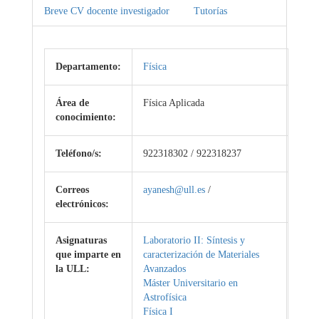
Breve CV docente investigador
Tutorías
Departamento:
Física
Área de
Física Aplicada
conocimiento:
Teléfono/s:
922318302 / 922318237
Correos
ayanesh@ull.es
/
electrónicos:
Asignaturas
Laboratorio II: Síntesis y
que imparte en
caracterización de Materiales
la ULL:
Avanzados
Máster Universitario en
Astrofísica
Física I