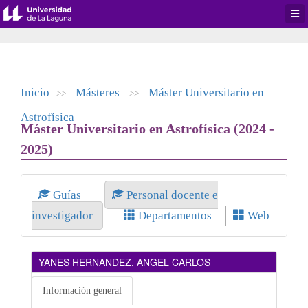
Desp
men
de
aplic
Inicio
Másteres
Máster Universitario en
>>
>>
Astrofísica
Máster Universitario en Astrofísica (2024 -
2025)
Guías
Personal docente e
investigador
Departamentos
Web
YANES HERNANDEZ, ANGEL CARLOS
Información general