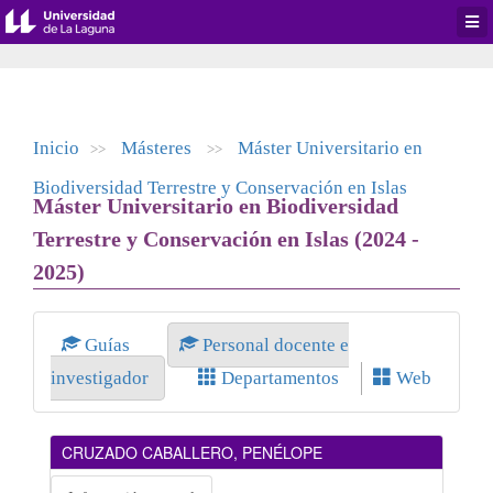
Desp
men
de
aplic
Inicio
Másteres
Máster Universitario en
>>
>>
Biodiversidad Terrestre y Conservación en Islas
Máster Universitario en Biodiversidad
Terrestre y Conservación en Islas (2024 -
2025)
Guías
Personal docente e
investigador
Departamentos
Web
CRUZADO CABALLERO, PENÉLOPE