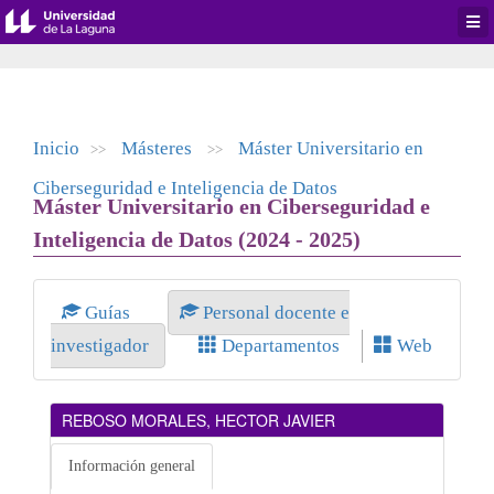
Desp
men
de
aplic
Inicio
Másteres
Máster Universitario en
>>
>>
Ciberseguridad e Inteligencia de Datos
Máster Universitario en Ciberseguridad e
Inteligencia de Datos (2024 - 2025)
Guías
Personal docente e
investigador
Departamentos
Web
REBOSO MORALES, HECTOR JAVIER
Información general