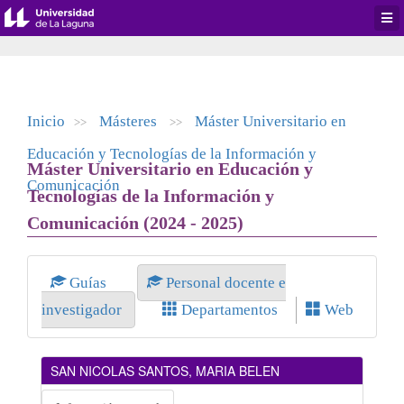
Desp
men
de
aplic
Inicio
Másteres
Máster Universitario en
>>
>>
Educación y Tecnologías de la Información y
Máster Universitario en Educación y
Comunicación
Tecnologías de la Información y
Comunicación (2024 - 2025)
Guías
Personal docente e
investigador
Departamentos
Web
SAN NICOLAS SANTOS, MARIA BELEN