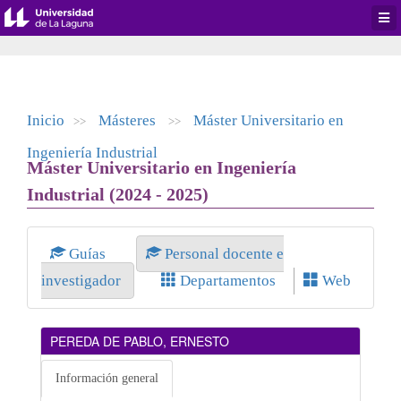
Desp
men
de
aplic
Inicio
Másteres
Máster Universitario en
>>
>>
Ingeniería Industrial
Máster Universitario en Ingeniería
Industrial (2024 - 2025)
Guías
Personal docente e
investigador
Departamentos
Web
PEREDA DE PABLO, ERNESTO
Información general