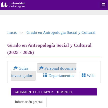
Desp
men
de
aplic
Inicio
Grado en Antropología Social y Cultural
>>
Grado en Antropología Social y Cultural
(2025 - 2026)
Guías
Personal docente e
investigador
Departamentos
Web
GARI-MONTLLOR HAYEK, DOMINGO
Información general