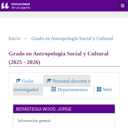
Desp
men
de
aplic
Inicio
Grado en Antropología Social y Cultural
>>
Grado en Antropología Social y Cultural
(2025 - 2026)
Guías
Personal docente e
investigador
Departamentos
Web
BERÁSTEGUI WOOD, JORGE
Información general