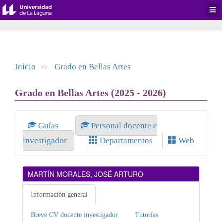
Desp
men
de
aplic
Inicio
Grado en Bellas Artes
>>
Grado en Bellas Artes (2025 - 2026)
Guías
Personal docente e
investigador
Departamentos
Web
MARTÍN MORALES, JOSÉ ARTURO
Información general
Breve CV docente investigador
Tutorías