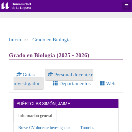
Desp
men
de
aplic
Inicio
Grado en Biología
>>
Grado en Biología (2025 - 2026)
Guías
Personal docente e
investigador
Departamentos
Web
PUÉRTOLAS SIMÓN, JAIME
Información general
Breve CV docente investigador
Tutorías