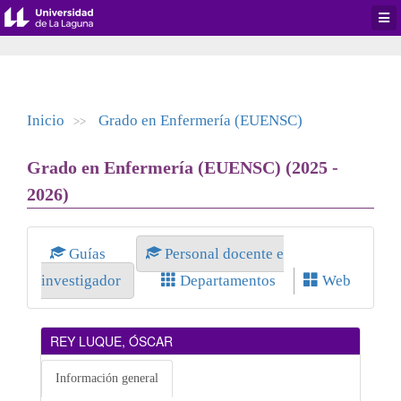
Desp
men
de
aplic
Inicio
Grado en Enfermería (EUENSC)
>>
Grado en Enfermería (EUENSC) (2025 -
2026)
Guías
Personal docente e
investigador
Departamentos
Web
REY LUQUE, ÓSCAR
Información general