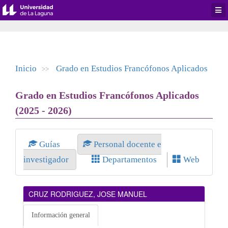
Desp
men
de
aplic
Inicio
Grado en Estudios Francófonos Aplicados
>>
Grado en Estudios Francófonos Aplicados
(2025 - 2026)
Guías
Personal docente e
investigador
Departamentos
Web
CRUZ RODRIGUEZ, JOSE MANUEL
Información general