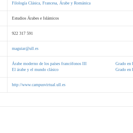
Filología Clásica, Francesa, Árabe y Románica
Estudios Árabes e Islámicos
922 317 591
maguiar@ull.es
Árabe moderno de los países francófonos III
Grado en 
El árabe y el mundo clásico
Grado en E
http://www.campusvirtual.ull.es