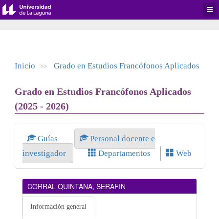
Desp
men
de
aplic
Inicio
Grado en Estudios Francófonos Aplicados
>>
Grado en Estudios Francófonos Aplicados
(2025 - 2026)
Guías
Personal docente e
investigador
Departamentos
Web
CORRAL QUINTANA, SERAFIN
Información general