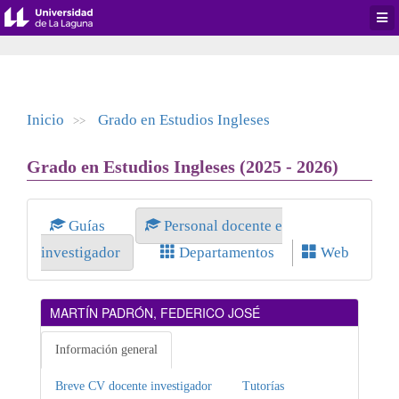
Desp
men
de
aplic
Inicio
Grado en Estudios Ingleses
>>
Grado en Estudios Ingleses (2025 - 2026)
Guías
Personal docente e
investigador
Departamentos
Web
MARTÍN PADRÓN, FEDERICO JOSÉ
Información general
Breve CV docente investigador
Tutorías