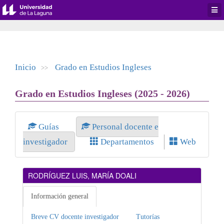
Desp
men
de
aplic
Inicio
Grado en Estudios Ingleses
>>
Grado en Estudios Ingleses (2025 - 2026)
Guías
Personal docente e
investigador
Departamentos
Web
RODRÍGUEZ LUIS, MARÍA DOALI
Información general
Breve CV docente investigador
Tutorías