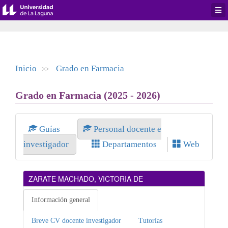
Desp
men
de
aplic
Inicio
Grado en Farmacia
>>
Grado en Farmacia (2025 - 2026)
Guías
Personal docente e
investigador
Departamentos
Web
ZARATE MACHADO, VICTORIA DE
Información general
Breve CV docente investigador
Tutorías