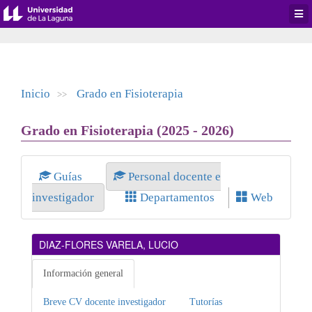
Desp
men
de
aplic
Inicio
Grado en Fisioterapia
>>
Grado en Fisioterapia (2025 - 2026)
Guías
Personal docente e
investigador
Departamentos
Web
DIAZ-FLORES VARELA, LUCIO
Información general
Breve CV docente investigador
Tutorías